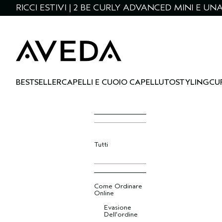
RICCI ESTIVI | 2 BE CURLY ADVANCED MINI E U
BESTSELLER
CAPELLI E CUOIO CAPELLUTO
STYLING
CU