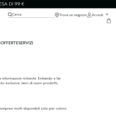
SA DI 99 €
Cerca
Trova un negozio
Accedi
0
I
OFFERTE
SERVIZI