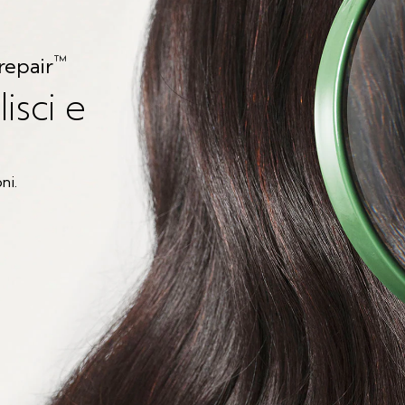
™
repair
lisci e
ni.