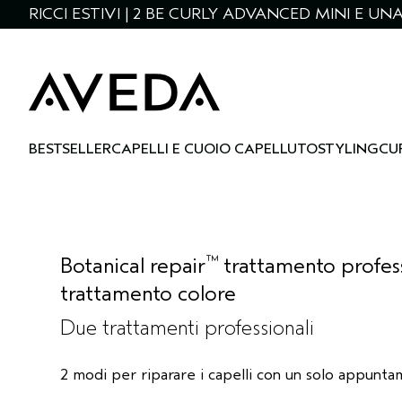
RICCI ESTIVI | 2 BE CURLY ADVANCED MINI E U
BESTSELLER
CAPELLI E CUOIO CAPELLUTO
STYLING
CU
™
Botanical repair
trattamento profes
trattamento colore
Due trattamenti professionali
2 modi per riparare i capelli con un solo appunta