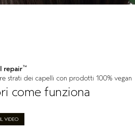
™
l repair
tre strati dei capelli con prodotti 100% vegan
ri come funziona
IL VIDEO