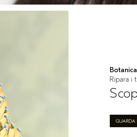
Botanica
Ripara i 
Scop
GUARDA 