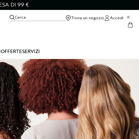
SA DI 99 €
Cerca
Trova un negozio
Accedi
0
I
OFFERTE
SERVIZI