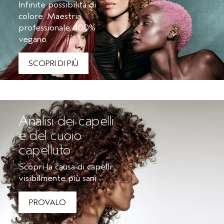
Infinite possibilità di
colore. Maestria
professionale. 100%
vegano.
SCOPRI DI PIÙ
Analisi dei capelli
e del cuoio
capelluto
Scopri la causa di capelli
visibilmente più sani.
PROVALO