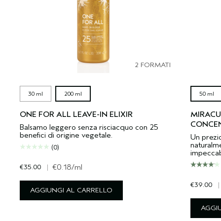
2 FORMATI
30 ml
200 ml
50 ml
ONE FOR ALL LEAVE-IN ELIXIR
MIRACU
CONCE
Balsamo leggero senza risciacquo con 25
benefici di origine vegetale.
Un prezi
naturalme
(0)
impeccabi
€35.00
|
€0.18
/ml
€39.00
|
AGGIUNGI AL CARRELLO
AGGI