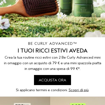
CUOIO CAPELLUTO SENSIBILE
PURE ABUNDANCE
VIAGGIO
TUTTE LE COLLEZIONI
BE CURLY ADVANCED™
I TUOI RICCI ESTIVI AVEDA
Crea la tua routine ricci estivi con 2 Be Curly Advanced mini
in omaggio con un acquisto di 79 € e una mini spazzola piatta
in omaggio con una spesa di 99 €*.
ACQUISTA ORA
Si applicano termini e condizioni.
Scopri di più
.