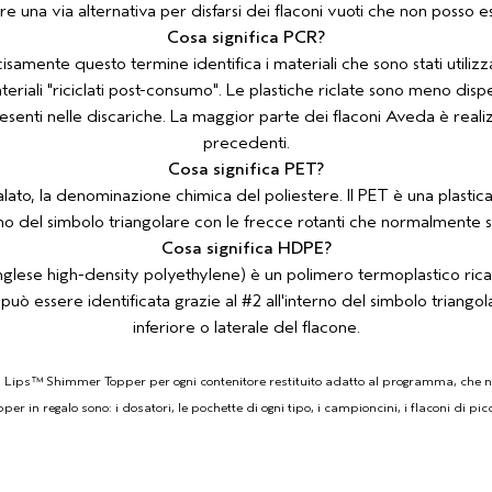
e una via alternativa per disfarsi dei flaconi vuoti che non posso ess
Cosa significa PCR?
ente questo termine identifica i materiali che sono stati utilizzati 
eriali "riciclati post-consumo". Le plastiche riclate sono meno dis
presenti nelle discariche. La maggior parte dei flaconi Aveda è reali
precedenti.
Cosa significa PET?
alato, la denominazione chimica del poliestere. Il PET è una plastica
erno del simbolo triangolare con le frecce rotanti che normalmente si 
Cosa significa HDPE?
inglese high-density polyethylene) è un polimero termoplastico rica
 può essere identificata grazie al #2 all'interno del simbolo triango
inferiore o laterale del flacone.
 My Lips™ Shimmer Topper per ogni contenitore restituito adatto al programma, che n
n regalo sono: i dosatori, le pochette di ogni tipo, i campioncini, i flaconi di pic