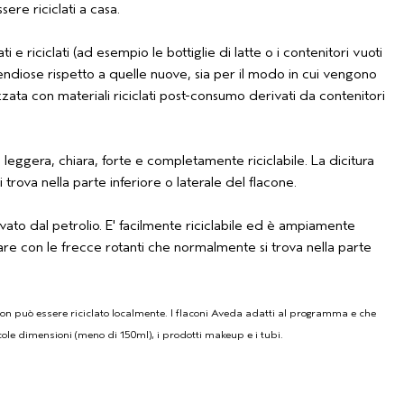
ere riciclati a casa.
e riciclati (ad esempio le bottiglie di latte o i contenitori vuoti
pendiose rispetto a quelle nuove, sia per il modo in cui vengono
zzata con materiali riciclati post-consumo derivati da contenitori
 leggera, chiara, forte e completamente riciclabile. La dicitura
trova nella parte inferiore o laterale del flacone.
vato dal petrolio. E' facilmente riciclabile ed è ampiamente
lare con le frecce rotanti che normalmente si trova nella parte
on può essere riciclato localmente. I flaconi Aveda adatti al programma e che
cole dimensioni (meno di 150ml), i prodotti makeup e i tubi.