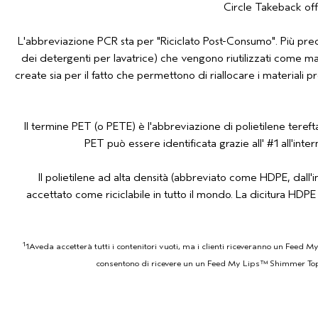
Circle Takeback offr
L'abbreviazione PCR sta per "Riciclato Post-Consumo". Più precisam
dei detergenti per lavatrice) che vengono riutilizzati come mat
create sia per il fatto che permettono di riallocare i materiali 
Il termine PET (o PETE) è l'abbreviazione di polietilene tereft
PET può essere identificata grazie all' #1 all'int
Il polietilene ad alta densità (abbreviato come HDPE, dall'
accettato come riciclabile in tutto il mondo. La dicitura HDPE
1
1Aveda accetterà tutti i contenitori vuoti, ma i clienti riceveranno un Feed
consentono di ricevere un un Feed My Lips™ Shimmer Topper i