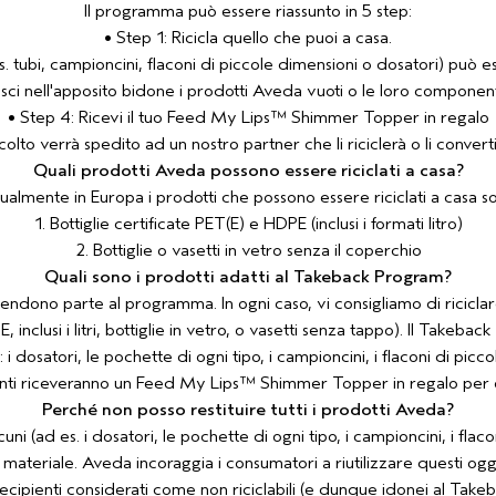
Il programma può essere riassunto in 5 step:
• Step 1: Ricicla quello che puoi a casa.
s. tubi, campioncini, flaconi di piccole dimensioni o dosatori) può e
isci nell'apposito bidone i prodotti Aveda vuoti o le loro componenti
• Step 4: Ricevi il tuo Feed My Lips™ Shimmer Topper in regalo
ccolto verrà spedito ad un nostro partner che li riciclerà o li converti
Quali prodotti Aveda possono essere riciclati a casa?
ualmente in Europa i prodotti che possono essere riciclati a casa s
1. Bottiglie certificate PET(E) e HDPE (inclusi i formati litro)
2. Bottiglie o vasetti in vetro senza il coperchio
Quali sono i prodotti adatti al Takeback Program?
rendono parte al programma. In ogni caso, vi consigliamo di riciclar
 inclusi i litri, bottiglie in vetro, o vasetti senza tappo). Il Takeba
 i dosatori, le pochette di ogni tipo, i campioncini, i flaconi di pi
ecipanti riceveranno un Feed My Lips™ Shimmer Topper in regalo per
Perché non posso restituire tutti i prodotti Aveda?
uni (ad es. i dosatori, le pochette di ogni tipo, i campioncini, i fla
materiale. Aveda incoraggia i consumatori a riutilizzare questi ogge
 recipienti considerati come non riciclabili (e dunque idonei al Tak