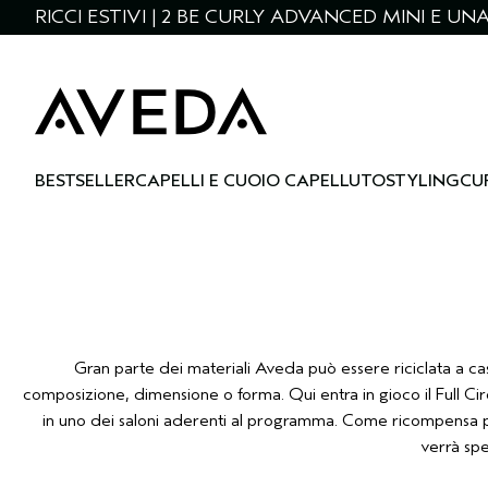
RICCI ESTIVI | 2 BE CURLY ADVANCED MINI E U
BESTSELLER
CAPELLI E CUOIO CAPELLUTO
STYLING
CU
Gran parte dei materiali Aveda può essere riciclata a cas
composizione, dimensione o forma. Qui entra in gioco il Full Ci
in uno dei saloni aderenti al programma. Come ricompensa p
verrà spe