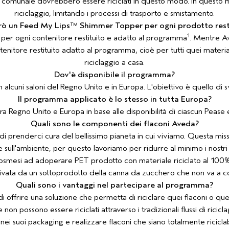
ello comunale dovrebbero essere riciclati in questo modo. In questo 
riciclaggio, limitando i processi di trasporto e smistamento.
rò un Feed My Lips™ Shimmer Topper per ogni prodotto rest
1
er ogni contenitore restituito e adatto al programma
. Mentre Av
ore restituito adatto al programma, cioè per tutti quei materiali 
riciclaggio a casa.
Dov'è disponibile il programma?
lcuni saloni del Regno Unito e in Europa. L'obiettivo è quello di s
Il programma applicato è lo stesso in tutta Europa?
ra Regno Unito e Europa in base alle disponibilità di ciascun Pease e
Quali sono le componenti dei flaconi Aveda?
di prenderci cura del bellissimo pianeta in cui viviamo. Questa missi
l'ambiente, per questo lavoriamo per ridurre al minimo i nostri imba
cosmesi ad adoperare PET prodotto con materiale riciclato al 100%
ivata da un sottoprodotto della canna da zucchero che non va a co
Quali sono i vantaggi nel partecipare al programma?
di offrire una soluzione che permetta di riciclare quei flaconi o quel
 non possono essere riciclati attraverso i tradizionali flussi di rici
o nei suoi packaging e realizzare flaconi che siano totalmente ricicla