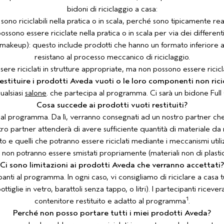
bidoni di riciclaggio a casa:
 sono riciclabili nella pratica o in scala, perché sono tipicamente rea
possono essere riciclate nella pratica o in scala per via dei differenti
i makeup): questo include prodotti che hanno un formato inferiore 
resistano al processo meccanico di riciclaggio.
ssere riciclati in strutture appropriate, ma non possono essere riciclat
stituire i prodotti Aveda vuoti o le loro componenti non ricic
ualsiasi
salone
. che partecipa al programma. Ci sarà un bidone Full 
Cosa succede ai prodotti vuoti restituiti?
anti al programma. Da lì, verranno consegnati ad un nostro partner che
o partner attenderà di avere sufficiente quantità di materiale da ri
e quelli che potranno essere riciclati mediante i meccanismi utiliz
che non potranno essere smistati propriamente (materiali non di plast
Ci sono limitazioni ai prodotti Aveda che verranno accettati?
panti al programma. In ogni caso, vi consigliamo di riciclare a casa 
 bottiglie in vetro, barattoli senza tappo, o litri). I partecipanti
1
contenitore restituito e adatto al programma
.
Perché non posso portare tutti i miei prodotti Aveda?