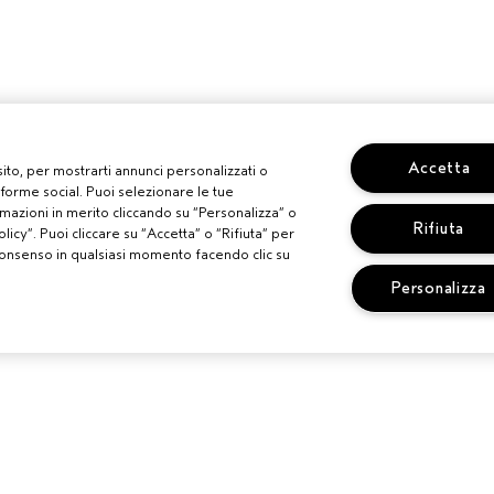
Accetta
 sito, per mostrarti annunci personalizzati o
aforme social. Puoi selezionare le tue
mazioni in merito cliccando su “Personalizza” o
Rifiuta
licy”. Puoi cliccare su “Accetta” o “Rifiuta” per
uo consenso in qualsiasi momento facendo clic su
Personalizza
TI
BISOGNO DI AIUTO?
SERVIZIO CLI
LONE AVEDA
MONITORA IL TUO ORDINE
TERMINI E CO
CHATTA CON NOI
CONDIZIONI D