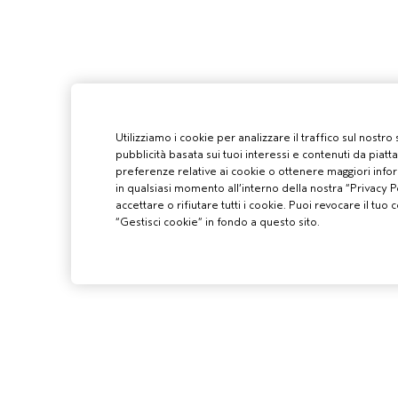
Utilizziamo i cookie per analizzare il traffico sul nostro
pubblicità basata sui tuoi interessi e contenuti da piatt
preferenze relative ai cookie o ottenere maggiori infor
in qualsiasi momento all’interno della nostra “Privacy Po
accettare o rifiutare tutti i cookie. Puoi revocare il t
“Gestisci cookie” in fondo a questo sito.
PROFESSIONIS
DIVENTA UN SA