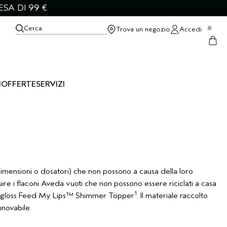
SA DI 99 €
Cerca
Trova un negozio
Accedi
0
I
OFFERTE
SERVIZI
 dimensioni o dosatori) che non possono a causa della loro
re i flaconi Aveda vuoti che non possono essere riciclati a casa
1
 un gloss Feed My Lips™ Shimmer Topper
. Il materiale raccolto
nnovabile.