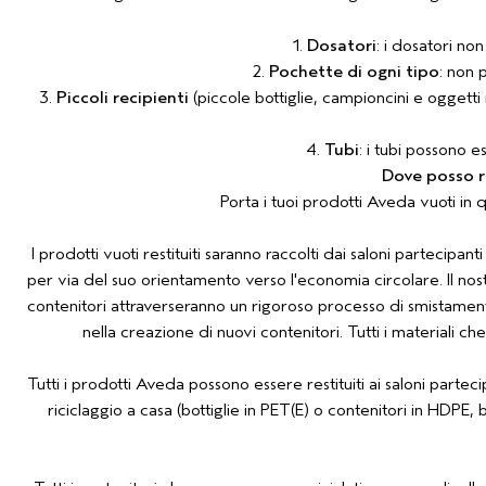
1.
Dosatori
: i dosatori non
2.
Pochette di ogni tipo
: non 
3.
Piccoli recipienti
(piccole bottiglie, campioncini e oggett
4.
Tubi
: i tubi possono e
Dove posso re
Porta i tuoi prodotti Aveda vuoti in q
I prodotti vuoti restituiti saranno raccolti dai saloni partecip
per via del suo orientamento verso l'economia circolare. Il nostr
contenitori attraverseranno un rigoroso processo di smistamento 
nella creazione di nuovi contenitori. Tutti i materiali 
Tutti i prodotti Aveda possono essere restituiti ai saloni parteci
riciclaggio a casa (bottiglie in PET(E) o contenitori in HDPE,