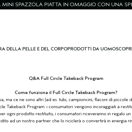
NA MINI SPAZZOLA PIATTA IN OMAGGIO CON UNA SPE
RA DELLA PELLE E DEL CORPO
PRODOTTI DA UOMO
SCOPR
Q&A Full Circle Takeback Program
Come funziona il Full Circle Takeback Program?
a, ma ce ne sono altri (ad es. tubi, campioncini, flaconi di piccole
rcle Takeback Program: i consumatori vengono incoraggiati a restitui
er ogni prodotto restituito, i consumatori riceveranno in regalo
dito ad un nostro partner che lo riciclerà o convertirà in energia ri