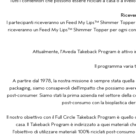
Tutti i contenitori che possono essere riciclati a casa o a liv
Riceve
I partecipanti riceveranno un Feed My Lips™ Shimmer Topper p
riceveranno un Feed My Lips™ Shimmer Topper per ogni contenit
Attualmente, l'Aveda Takeback Program è attivo in a
Il programma varia t
A partire dal 1978, la nostra missione è sempre stata quella 
packaging, siamo consapevoli dell'impatto che possiamo avere sul
post-consumer. Siamo stati la prima azienda nel settore della 
post-consumo con la bioplastica der
Il nostro obiettivo con il Full Circle Takeback Program è quello 
casa. Il Takeback Program è indirizzato a quei materiali che
l'obiettivo di utilizzare materiali 100% riciclati post-consum