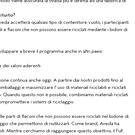
modo viene assicurata la strada più e diretta ad una fabbrica di
ituito?
eda accetterà qualsiasi tipo di contenitore vuoto, i partecipanti
e flaconi che non possono essere riciclati medante i bidoni di
viluppare a breve il programma anche in altri paesi.
 dei saloni aderenti.
one continua anche oggi. A partire dai nostri prodotti fino al
llaggi e massimizzare l' uso di materiali riciclabili e riciclati
. Quando questo non è possibile, combiniamo materiali riciclati
mpromettere i sistemi di riciclaggio
le parti di flaconi che non possono essere riciclati nel bidone di
claggio che permettono di riutilizzarli. Come brand, Aveda ha
bili. Mentre cerchiamo di raggiungere questo obiettivo, il Full