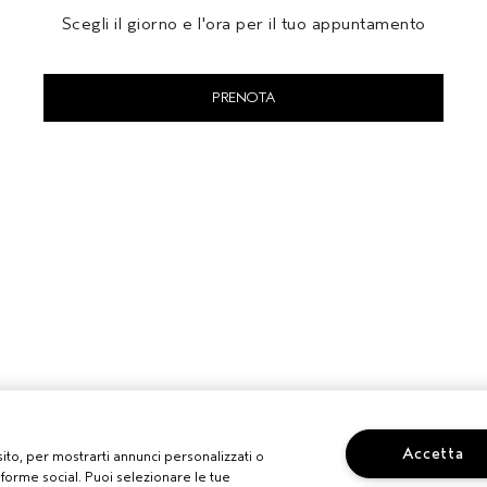
Scegli il giorno e l'ora per il tuo appuntamento
PRENOTA
Accetta
 sito, per mostrarti annunci personalizzati o
aforme social. Puoi selezionare le tue