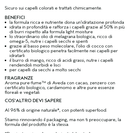
Sicuro sui capelli colorati e trattati chimicamente.
BENEFICI
la formula ricca e nutriente dona un’idratazione profonda
idrata in profondità e rafforza i capelli grazie al 50% in più
di burri rispetto alla formula light moisture
lo straordinario olio di melagrana biologica, ricco di
omega-5, nutre i capelli secchi e spenti
grazie al basso peso molecolare, l’olio di cocco con
certificato biologico penetra facilmente nei capelli per
idratarli
il burro di mango, ricco di acidi grassi, nutre i capelli
rendendoli morbidi e lisci
per capelli da secchi a molto secchi
FRAGRANZE
Aroma pure-fume™ di Aveda con cacao, zenzero con
certificato biologico, cardamomo e altre pure essenze
floreali e vegetali.
COS'ALTRO DEVI SAPERE
Al 96% di origine naturale*, con potenti superfood.
Stiamo rinnovando il packaging, ma non ti preoccupare, la
formula del prodotto è la stessa.