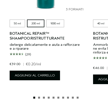
3 FORMATI
50 ml
200 ml
1000 ml
40 ml
BOTANICAL REPAIR™
BOTANI
SHAMPOO:RISTRUTTURANTE
RISTRU
deterge delicatamente e aiuta a rafforzare
Ammorbidi
e a riparare
ne evita l
rinforza 
(29)
€39.00
|
€0.20
/ml
€46.00
|
AGGIUNGI AL CARRELLO
AGGI