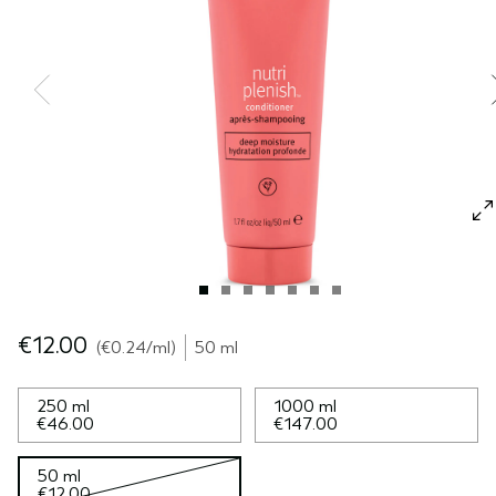
CUOIO CAPELLUTO SENSIBILE
PURE ABUNDANCE
VIAGGIO
TUTTE LE COLLEZIONI
€12.00
€0.24
/ml
50 ml
250 ml
1000 ml
€46.00
€147.00
50 ml
€12.00