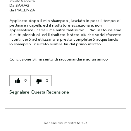
Inviato
6 anni fa
Da
SARAG
da
PIACENZA
Applicato dopo il mio shampoo , lasciato in posa il tempo di
pettinare i capelli, ed il risultato è eccezionale, non
appesantisce i capelli ma nutre tantissimo . L'ho usato insieme
al nutri plenish oil ed il risultato è stato più che soddisfacente
, continuerò ad utilizzarlo e presto completerò acquistando
lo shampoo . risultato visibile fin dal primo utilizzo.
Conclusione
Sì, mi sento di raccomandare ad un amico
9
0
Segnalare Questa Recensione
Recensioni mostrate
1-2