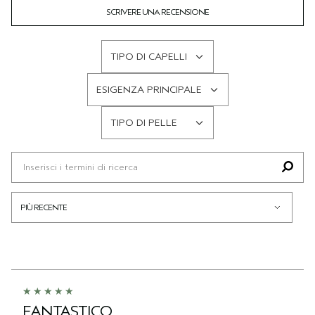
SCRIVERE UNA RECENSIONE
TIPO DI CAPELLI
FILTRA
LE
ESIGENZA PRINCIPALE
RECENSIONI
FILTRA
PER
LE
TIPO DI PELLE
TIPO
RECENSIONI
FILTRA
DI
PER
LE
CAPELLI
ESIGENZA
RECENSIONI
PRINCIPALE
PER
TIPO
DI
PELLE
FANTASTICO