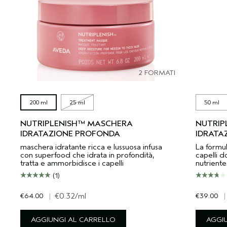
2 FORMATI
200 ml
25 ml
50 ml
NUTRIPLENISH™ MASCHERA
NUTRIP
IDRATAZIONE PROFONDA
IDRATA
maschera idratante ricca e lussuosa infusa
La formul
con superfood che idrata in profondità,
capelli 
tratta e ammorbidisce i capelli
nutriente
(1)
€64.00
|
€0.32
/ml
€39.00
|
AGGIUNGI AL CARRELLO
AGGI