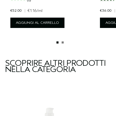
(0)
€52.00
|
€1.16
/ml
€36.00
|
AGGIUNGI AL CARRELLO
AGGI
SCOPRIRE ALTRI PRODOTTI
NELLA CATEGORIA