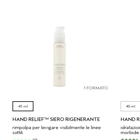
1 FORMATO
45 ml
40 ml
HAND RELIEF™ SIERO RIGENERANTE
HAND R
rimpolpa per levigare visibilmente le linee
idratazi
sottili
morbide