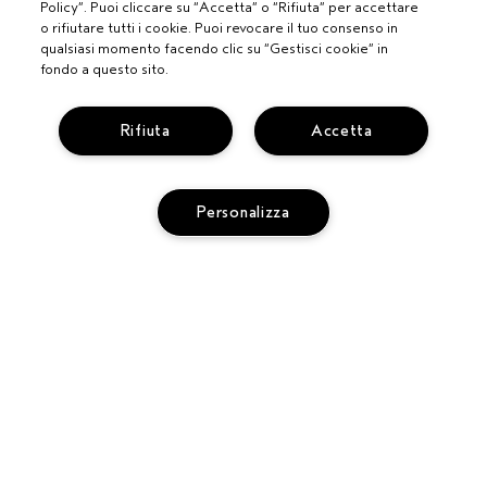
Policy”. Puoi cliccare su “Accetta” o “Rifiuta” per accettare
o rifiutare tutti i cookie. Puoi revocare il tuo consenso in
qualsiasi momento facendo clic su “Gestisci cookie” in
fondo a questo sito.
Rifiuta
Accetta
PROFESSIONISTI
Personalizza
DIVENTA UN SALONE AVEDA
BISOGNO DI AIUTO?
MONITORA IL TUO ORDINE
ESAURITO
CHATTA CON NOI
SERVIZIO CLIENTI
SCOPRI IL CANALE PIÚ INDICATO PER LA TUA RICHIESTA
TERMINI E CONDIZIONI
CONTATTA IL PRODUTTORE
CONDIZIONI DI VENDITA
RICICLA I TUOI PRODOTTI
POLITICA SULLA PRIVACY
RESI E SOSTITUZIONI
PUBBLICITÀ BASATA SUGLI INTERESSI
REG. PROMO AVEDA FY27
ACCESSIBILITA'
GESTISCI I COOKIE DEL SITO