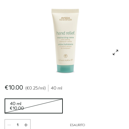
CUOIO CAPELLUTO SENSIBILE
PURE ABUNDANCE
VIAGGIO
TUTTE LE COLLEZIONI
€10.00
€0.25
/ml
40 ml
40 ml
€10.00
ESAURITO