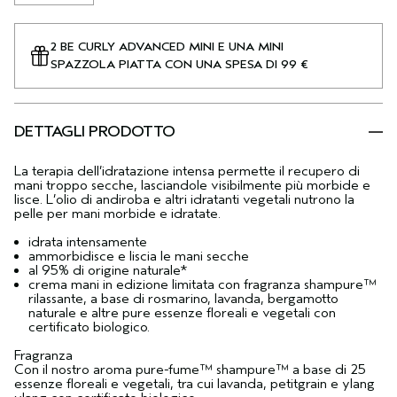
2 BE CURLY ADVANCED MINI E UNA MINI
SPAZZOLA PIATTA CON UNA SPESA DI 99 €
DETTAGLI PRODOTTO
La terapia dell’idratazione intensa permette il recupero di
mani troppo secche, lasciandole visibilmente più morbide e
lisce. L’olio di andiroba e altri idratanti vegetali nutrono la
pelle per mani morbide e idratate.
idrata intensamente
ammorbidisce e liscia le mani secche
al 95% di origine naturale*
crema mani in edizione limitata con fragranza shampure™
rilassante, a base di rosmarino, lavanda, bergamotto
naturale e altre pure essenze floreali e vegetali con
certificato biologico.
Fragranza
Con il nostro aroma pure-fume™ shampure™ a base di 25
essenze floreali e vegetali, tra cui lavanda, petitgrain e ylang