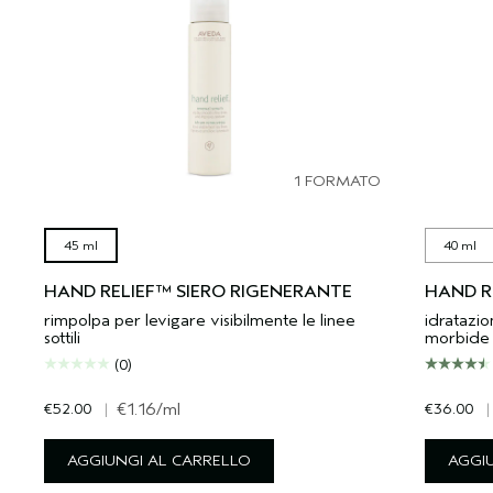
1 FORMATO
45 ml
40 ml
HAND RELIEF™ SIERO RIGENERANTE
HAND R
rimpolpa per levigare visibilmente le linee
idratazi
sottili
morbide
(0)
€52.00
|
€1.16
/ml
€36.00
|
AGGIUNGI AL CARRELLO
AGGI