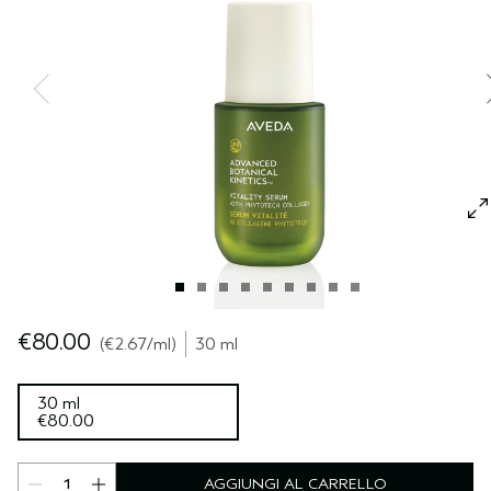
CUOIO CAPELLUTO SENSIBILE
PURE ABUNDANCE
VIAGGIO
TUTTE LE COLLEZIONI
€80.00
€2.67
/ml
30 ml
30 ml
€80.00
AGGIUNGI AL CARRELLO