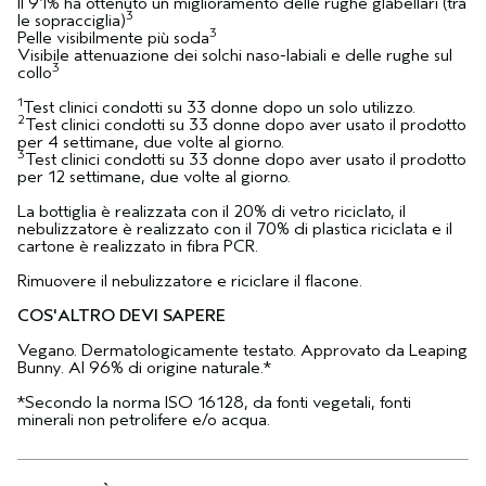
Il 91% ha ottenuto un miglioramento delle rughe glabellari (tra
3
le sopracciglia)
3
Pelle visibilmente più soda
Visibile attenuazione dei solchi naso-labiali e delle rughe sul
3
collo
1
Test clinici condotti su 33 donne dopo un solo utilizzo.
2
Test clinici condotti su 33 donne dopo aver usato il prodotto
per 4 settimane, due volte al giorno.
3
Test clinici condotti su 33 donne dopo aver usato il prodotto
per 12 settimane, due volte al giorno.
La bottiglia è realizzata con il 20% di vetro riciclato, il
nebulizzatore è realizzato con il 70% di plastica riciclata e il
cartone è realizzato in fibra PCR.
Rimuovere il nebulizzatore e riciclare il flacone.
COS'ALTRO DEVI SAPERE
Vegano. Dermatologicamente testato. Approvato da Leaping
Bunny. Al 96% di origine naturale.*
*Secondo la norma ISO 16128, da fonti vegetali, fonti
minerali non petrolifere e/o acqua.