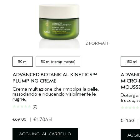
2 FORMATI
50 ml
50 ml (riempimento)
150 ml
ADVANCED BOTANICAL KINETICS™
ADVANC
PLUMPING CREME
MICRO-
MOUSS
Crema multiazione che rimpolpa la pelle,
rassodando e riducendo visibilmente le
Detergen
rughe.
trucco, s
(0)
€89.00
|
€1.78
/ml
€41.50
|
AGGIUNGI AL CARRELLO
AGGI